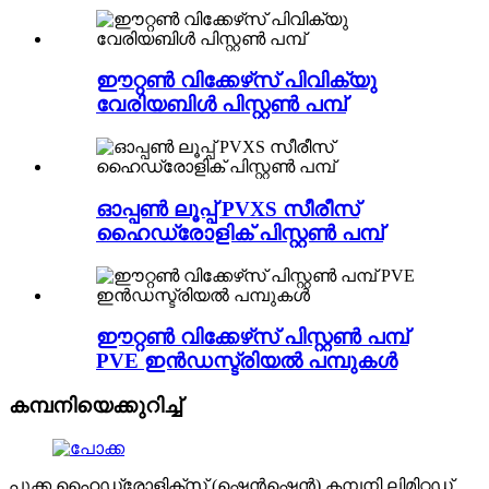
ഈറ്റൺ വിക്കേഴ്‌സ് പിവിക്യു
വേരിയബിൾ പിസ്റ്റൺ പമ്പ്
ഓപ്പൺ ലൂപ്പ് PVXS സീരീസ്
ഹൈഡ്രോളിക് പിസ്റ്റൺ പമ്പ്
ഈറ്റൺ വിക്കേഴ്‌സ് പിസ്റ്റൺ പമ്പ്
PVE ഇൻഡസ്ട്രിയൽ പമ്പുകൾ
കമ്പനിയെക്കുറിച്ച്
പൂക്ക ഹൈഡ്രോളിക്സ് (ഷെൻഷെൻ) കമ്പനി ലിമിറ്റഡ്