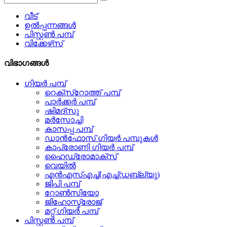
വീട്
ഉൽപ്പന്നങ്ങൾ
പിസ്റ്റൺ പമ്പ്
വിക്കേഴ്‌സ്
വിഭാഗങ്ങൾ
ഗിയർ പമ്പ്
റെക്സ്‌റോത്ത് പമ്പ്
പാർക്കർ പമ്പ്
ഷിമദ്സു
മർസോച്ചി
കാസപ്പ പമ്പ്
ഡാൻഫോസ് ഗിയർ പമ്പുകൾ
കാപ്രോണി ഗിയർ പമ്പ്
ഹൈഡ്രോമാക്സ്
വെയിൽ
എൻ‌എസ്‌എച്ച്(എച്ച്ഡബ്ല്യു)
ജിപി പമ്പ്
റോൺസിയോ
ജിഹോസ്ട്രോജ്
മറ്റ് ഗിയർ പമ്പ്
പിസ്റ്റൺ പമ്പ്