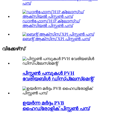
പമ്പ്
ഡാൻഫോസ് H1P ക്ലോസ്ഡ്
ആക്സിയൽ പിസ്റ്റൺ പമ്പ്
ബെന്റ് ആക്സിസ് XPI പിസ്റ്റൺ പമ്പ്
വിക്കേഴ്‌സ്
പിസ്റ്റൺ പമ്പുകൾ PVH
വേരിയബിൾ ഡിസ്‌പ്ലേസ്‌മെന്റ്
ഉയർന്ന മർദ്ദം PVB
ഹൈഡ്രോളിക് പിസ്റ്റൺ പമ്പ്