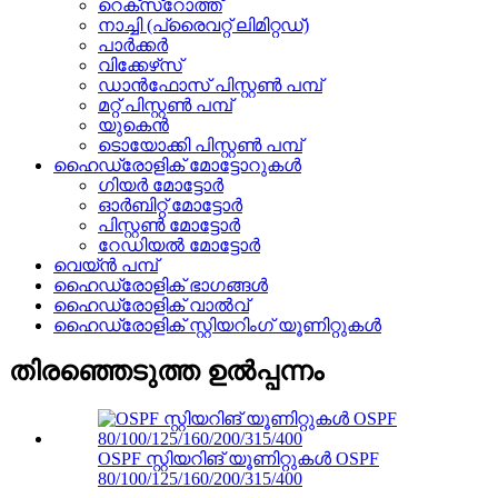
റെക്സ്റോത്ത്
നാച്ചി (പ്രൈവറ്റ് ലിമിറ്റഡ്)
പാർക്കർ
വിക്കേഴ്‌സ്
ഡാൻഫോസ് പിസ്റ്റൺ പമ്പ്
മറ്റ് പിസ്റ്റൺ പമ്പ്
യുകെൻ
ടൊയോക്കി പിസ്റ്റൺ പമ്പ്
ഹൈഡ്രോളിക് മോട്ടോറുകൾ
ഗിയർ മോട്ടോർ
ഓർബിറ്റ് മോട്ടോർ
പിസ്റ്റൺ മോട്ടോർ
റേഡിയൽ മോട്ടോർ
വെയ്ൻ പമ്പ്
ഹൈഡ്രോളിക് ഭാഗങ്ങൾ
ഹൈഡ്രോളിക് വാൽവ്
ഹൈഡ്രോളിക് സ്റ്റിയറിംഗ് യൂണിറ്റുകൾ
തിരഞ്ഞെടുത്ത ഉൽപ്പന്നം
OSPF സ്റ്റിയറിങ് യൂണിറ്റുകൾ OSPF
80/100/125/160/200/315/400