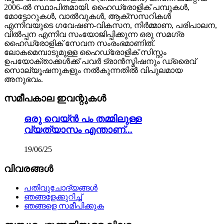
2006-ൽ സ്ഥാപിതമായി. ഹൈഡ്രോളിക് പമ്പുകൾ,
മോട്ടോറുകൾ, വാൽവുകൾ, ആക്‌സസറികൾ
എന്നിവയുടെ ഗവേഷണ-വികസന, നിർമ്മാണ, പരിപാലന,
വിൽപ്പന എന്നിവ സംയോജിപ്പിക്കുന്ന ഒരു സമഗ്ര
ഹൈഡ്രോളിക് സേവന സംരംഭമാണിത്.
ലോകമെമ്പാടുമുള്ള ഹൈഡ്രോളിക് സിസ്റ്റം
ഉപയോക്താക്കൾക്ക് പവർ ട്രാൻസ്മിഷനും ഡ്രൈവ്
സൊല്യൂഷനുകളും നൽകുന്നതിൽ വിപുലമായ
അനുഭവം.
സമീപകാല ഇവന്റുകൾ
ഒരു വെയ്ൻ പം തമ്മിലുള്ള
വ്യത്യാസം എന്താണ്...
19/06/25
വിവരങ്ങൾ
പതിവുചോദ്യങ്ങൾ
ഞങ്ങളേക്കുറിച്ച്
ഞങ്ങളെ സമീപിക്കുക