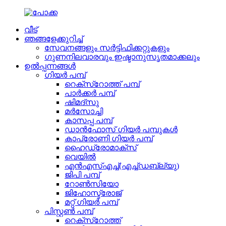
വീട്
ഞങ്ങളേക്കുറിച്ച്
സേവനങ്ങളും സർട്ടിഫിക്കറ്റുകളും
ഗുണനിലവാരവും ഇഷ്ടാനുസൃതമാക്കലും
ഉൽപ്പന്നങ്ങൾ
ഗിയർ പമ്പ്
റെക്സ്‌റോത്ത് പമ്പ്
പാർക്കർ പമ്പ്
ഷിമദ്സു
മർസോച്ചി
കാസപ്പ പമ്പ്
ഡാൻഫോസ് ഗിയർ പമ്പുകൾ
കാപ്രോണി ഗിയർ പമ്പ്
ഹൈഡ്രോമാക്സ്
വെയിൽ
എൻ‌എസ്‌എച്ച്(എച്ച്ഡബ്ല്യു)
ജിപി പമ്പ്
റോൺസിയോ
ജിഹോസ്ട്രോജ്
മറ്റ് ഗിയർ പമ്പ്
പിസ്റ്റൺ പമ്പ്
റെക്സ്റോത്ത്