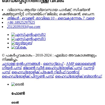
ബന്ധപ്പെടുന്നതിനുള്ള വിവരം
വിലാസം:ആദ്യ വ്യവസായ പാർക്ക്, സിഷ്യൻ
കമ്മ്യൂണിറ്റി, ഗ്വാങ്മിംഗ് ജില്ല, ഷെൻ‌ഷെൻ, ചൈന.
തിങ്കൾ - വെള്ളി: രാവിലെ 10 - വൈകുന്നേരം 7 വരെ
+86 18925297925
2512039193@qq.com
© പകർപ്പവകാശം - 2010-2024 : എല്ലാ അവകാശങ്ങളും
നിക്ഷിപ്തം.
ചൂടുള്ള ഉൽപ്പന്നങ്ങൾ
-
സൈറ്റ്മാപ്പ്
-
AMP മൊബൈൽ
ഗിയർ പമ്പ്
,
ജോൺ ഡീർ ഹൈഡ്രോളിക് പമ്പ്
,
ഡൗട്ടി
പമ്പ്
,
ഹൈഡ്രോളിക് പ്രഷർ റിലീഫ് വാൽവ്
,
ഹൈഡ്രോളിക് പിസ്റ്റൺ പമ്പ്
,
ഹൈഡ്രോളിക് ബ്രാൻഡ്
,
ഫോൺ
ടെൽ