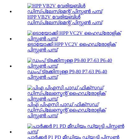
HPP VB2V വേരിയബിൾ
ഡിസ്‌പ്ലേസ്‌മെന്റ് പിസ്റ്റൺ പമ്പ്
ടൊയോക്കി HPP VC2V ഹൈഡ്രോളിക്
പിസ്റ്റൺ പമ്പ്
ഡംപ് ട്രക്കിനുള്ള P9-80 P7-63 P6-40
പിസ്റ്റൺ പമ്പ്
പിഎ പിഎസി പാഡ് ഫിക്സഡ്
ഡിസ്പ്ലേസ്മെന്റ് ഹൈഡ്രോളിക്
പിസ്റ്റൺ പമ്പ്
പാർക്കർ P1 PD മീഡിയം ഡ്യൂട്ടി പിസ്റ്റൺ