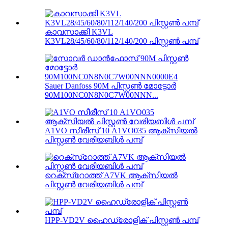
കാവസാക്കി K3VL
K3VL28/45/60/80/112/140/200 പിസ്റ്റൺ പമ്പ്
Sauer Danfoss 90M പിസ്റ്റൺ മോട്ടോർ
90M100NC0N8N0C7W00NNN...
A1VO സീരീസ് 10 A1VO035 ആക്സിയൽ
പിസ്റ്റൺ വേരിയബിൾ പമ്പ്
റെക്സ്റോത്ത് A7VK ആക്സിയൽ
പിസ്റ്റൺ വേരിയബിൾ പമ്പ്
HPP-VD2V ഹൈഡ്രോളിക് പിസ്റ്റൺ പമ്പ്