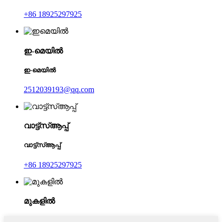
+86 18925297925
ഇ-മെയിൽ
ഇ-മെയിൽ
2512039193@qq.com
വാട്ട്‌സ്ആപ്പ്
വാട്ട്‌സ്ആപ്പ്
+86 18925297925
മുകളിൽ