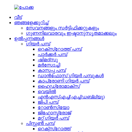
വീട്
ഞങ്ങളേക്കുറിച്ച്
സേവനങ്ങളും സർട്ടിഫിക്കറ്റുകളും
ഗുണനിലവാരവും ഇഷ്ടാനുസൃതമാക്കലും
ഉൽപ്പന്നങ്ങൾ
ഗിയർ പമ്പ്
റെക്സ്‌റോത്ത് പമ്പ്
പാർക്കർ പമ്പ്
ഷിമദ്സു
മർസോച്ചി
കാസപ്പ പമ്പ്
ഡാൻഫോസ് ഗിയർ പമ്പുകൾ
കാപ്രോണി ഗിയർ പമ്പ്
ഹൈഡ്രോമാക്സ്
വെയിൽ
എൻ‌എസ്‌എച്ച്(എച്ച്ഡബ്ല്യു)
ജിപി പമ്പ്
റോൺസിയോ
ജിഹോസ്ട്രോജ്
മറ്റ് ഗിയർ പമ്പ്
പിസ്റ്റൺ പമ്പ്
റെക്സ്റോത്ത്