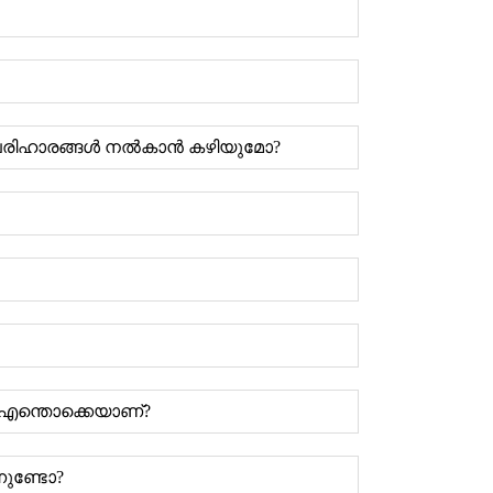
് പരിഹാരങ്ങൾ നൽകാൻ കഴിയുമോ?
ൾ എന്തൊക്കെയാണ്?
നുണ്ടോ?