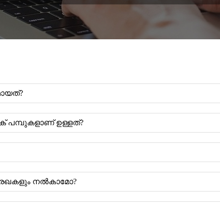
മായത്?
 പമ്പുകളാണ് ഉള്ളത്?
റ് രേഖകളും നൽകാമോ?