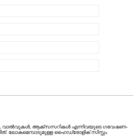
ോറുകൾ, വാൽവുകൾ, ആക്‌സസറികൾ എന്നിവയുടെ ഗവേഷണ-
്. ലോകമെമ്പാടുമുള്ള ഹൈഡ്രോളിക് സിസ്റ്റം