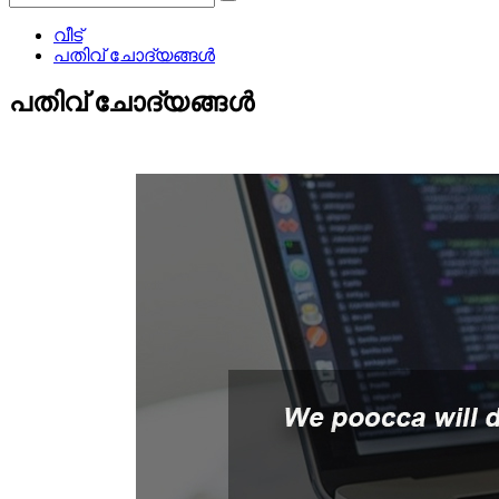
വീട്
പതിവ് ചോദ്യങ്ങൾ
പതിവ് ചോദ്യങ്ങൾ