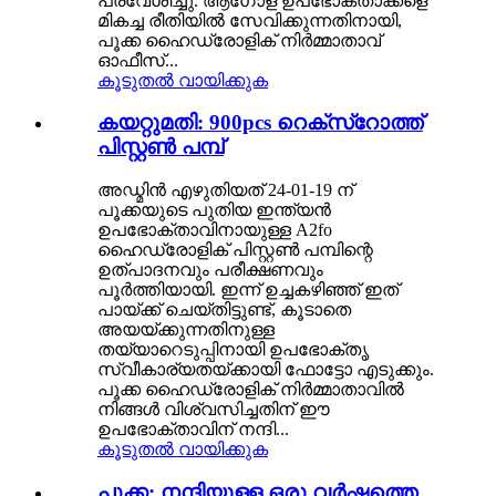
പ്രവേശിച്ചു. ആഗോള ഉപഭോക്താക്കളെ
മികച്ച രീതിയിൽ സേവിക്കുന്നതിനായി,
പൂക്ക ഹൈഡ്രോളിക് നിർമ്മാതാവ്
ഓഫീസ്...
കൂടുതൽ വായിക്കുക
കയറ്റുമതി: 900pcs റെക്‌സ്‌റോത്ത്
പിസ്റ്റൺ പമ്പ്
അഡ്മിൻ എഴുതിയത് 24-01-19 ന്
പൂക്കയുടെ പുതിയ ഇന്ത്യൻ
ഉപഭോക്താവിനായുള്ള A2fo
ഹൈഡ്രോളിക് പിസ്റ്റൺ പമ്പിന്റെ
ഉത്പാദനവും പരീക്ഷണവും
പൂർത്തിയായി. ഇന്ന് ഉച്ചകഴിഞ്ഞ് ഇത്
പായ്ക്ക് ചെയ്തിട്ടുണ്ട്, കൂടാതെ
അയയ്ക്കുന്നതിനുള്ള
തയ്യാറെടുപ്പിനായി ഉപഭോക്തൃ
സ്വീകാര്യതയ്ക്കായി ഫോട്ടോ എടുക്കും.
പൂക്ക ഹൈഡ്രോളിക് നിർമ്മാതാവിൽ
നിങ്ങൾ വിശ്വസിച്ചതിന് ഈ
ഉപഭോക്താവിന് നന്ദി...
കൂടുതൽ വായിക്കുക
പൂക്ക: നന്ദിയുള്ള ഒരു വർഷത്തെ