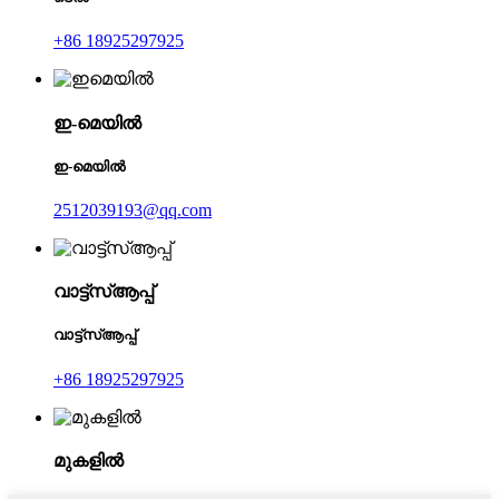
+86 18925297925
ഇ-മെയിൽ
ഇ-മെയിൽ
2512039193@qq.com
വാട്ട്‌സ്ആപ്പ്
വാട്ട്‌സ്ആപ്പ്
+86 18925297925
മുകളിൽ