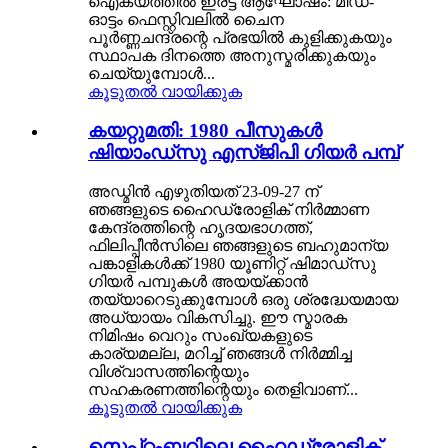
ഐക്യത്തിൽ ഇരട്ട ആഘോഷം: മിഡ്-
ഓട്ടം ഫെസ്റ്റിവലിൽ ചൈന
പൂർണ്ണചന്ദ്രന്റെ പ്രഭയിൽ കുളിക്കുകയും
സ്ഥാപക ദിനത്തെ അനുസ്മരിക്കുകയും
ചെയ്യുമ്പോൾ...
കൂടുതൽ വായിക്കുക
കയറ്റുമതി: 1980 പീസുകൾ
ഷിയാംഡ്സു എസ്ജിപി ഗിയർ പമ്പ്
അഡ്മിൻ എഴുതിയത് 23-09-27 ന്
ഞങ്ങളുടെ ഹൈഡ്രോളിക് നിർമ്മാണ
കേന്ദ്രത്തിന്റെ ഹൃദയഭാഗത്ത്,
ഫിലിപ്പീൻസിലെ ഞങ്ങളുടെ ബഹുമാന്യ
പങ്കാളികൾക്ക് 1980 യൂണിറ്റ് ഷിമാഡ്‌സു
ഗിയർ പമ്പുകൾ അയയ്ക്കാൻ
തയ്യാറെടുക്കുമ്പോൾ ഒരു ശ്രദ്ധേയമായ
അധ്യായം വികസിച്ചു. ഈ സ്മാരക
നിമിഷം വെറും സംഖ്യകളുടെ
കാര്യമല്ല, മറിച്ച് ഞങ്ങൾ നിർമ്മിച്ച
വിശ്വാസത്തിന്റെയും
സഹകരണത്തിന്റെയും തെളിവാണ്...
കൂടുതൽ വായിക്കുക
സെപ്റ്റംബറിലെ ഹൈഡ്രോളിക്