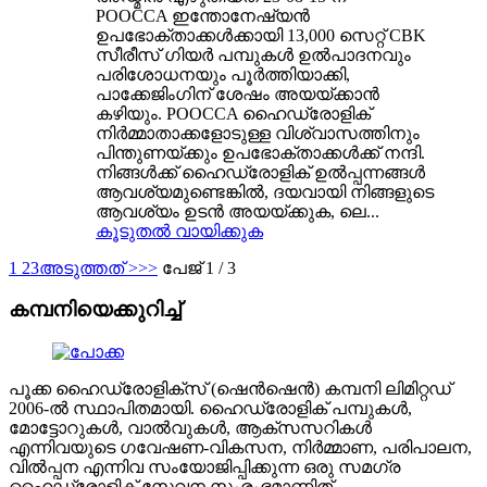
POOCCA ഇന്തോനേഷ്യൻ
ഉപഭോക്താക്കൾക്കായി 13,000 സെറ്റ് CBK
സീരീസ് ഗിയർ പമ്പുകൾ ഉൽ‌പാദനവും
പരിശോധനയും പൂർത്തിയാക്കി,
പാക്കേജിംഗിന് ശേഷം അയയ്ക്കാൻ
കഴിയും. POOCCA ഹൈഡ്രോളിക്
നിർമ്മാതാക്കളോടുള്ള വിശ്വാസത്തിനും
പിന്തുണയ്ക്കും ഉപഭോക്താക്കൾക്ക് നന്ദി.
നിങ്ങൾക്ക് ഹൈഡ്രോളിക് ഉൽപ്പന്നങ്ങൾ
ആവശ്യമുണ്ടെങ്കിൽ, ദയവായി നിങ്ങളുടെ
ആവശ്യം ഉടൻ അയയ്ക്കുക, ലെ...
കൂടുതൽ വായിക്കുക
1
2
3
അടുത്തത് >
>>
പേജ് 1 / 3
കമ്പനിയെക്കുറിച്ച്
പൂക്ക ഹൈഡ്രോളിക്സ് (ഷെൻഷെൻ) കമ്പനി ലിമിറ്റഡ്
2006-ൽ സ്ഥാപിതമായി. ഹൈഡ്രോളിക് പമ്പുകൾ,
മോട്ടോറുകൾ, വാൽവുകൾ, ആക്‌സസറികൾ
എന്നിവയുടെ ഗവേഷണ-വികസന, നിർമ്മാണ, പരിപാലന,
വിൽപ്പന എന്നിവ സംയോജിപ്പിക്കുന്ന ഒരു സമഗ്ര
ഹൈഡ്രോളിക് സേവന സംരംഭമാണിത്.