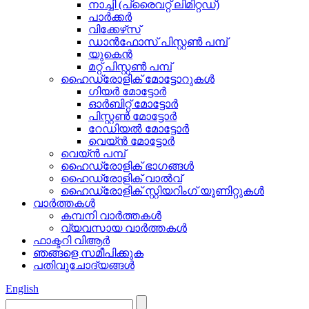
നാച്ചി (പ്രൈവറ്റ് ലിമിറ്റഡ്)
പാർക്കർ
വിക്കേഴ്‌സ്
ഡാൻഫോസ് പിസ്റ്റൺ പമ്പ്
യുകെൻ
മറ്റ് പിസ്റ്റൺ പമ്പ്
ഹൈഡ്രോളിക് മോട്ടോറുകൾ
ഗിയർ മോട്ടോർ
ഓർബിറ്റ് മോട്ടോർ
പിസ്റ്റൺ മോട്ടോർ
റേഡിയൽ മോട്ടോർ
വെയ്ൻ മോട്ടോർ
വെയ്ൻ പമ്പ്
ഹൈഡ്രോളിക് ഭാഗങ്ങൾ
ഹൈഡ്രോളിക് വാൽവ്
ഹൈഡ്രോളിക് സ്റ്റിയറിംഗ് യൂണിറ്റുകൾ
വാർത്തകൾ
കമ്പനി വാർത്തകൾ
വ്യവസായ വാർത്തകൾ
ഫാക്ടറി വിആർ
ഞങ്ങളെ സമീപിക്കുക
പതിവുചോദ്യങ്ങൾ
English