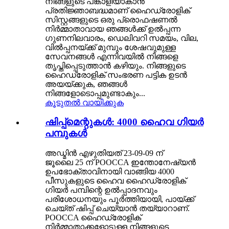
നിങ്ങളുടെ പങ്കാളിയാകാൻ
പ്രതിജ്ഞാബദ്ധമാണ് ഹൈഡ്രോളിക്
സിസ്റ്റങ്ങളുടെ ഒരു പ്രൊഫഷണൽ
നിർമ്മാതാവായ ഞങ്ങൾക്ക് ഉൽപ്പന്ന
ഗുണനിലവാരം, ഡെലിവറി സമയം, വില,
വിൽപ്പനയ്ക്ക് മുമ്പും ശേഷവുമുള്ള
സേവനങ്ങൾ എന്നിവയിൽ നിങ്ങളെ
തൃപ്തിപ്പെടുത്താൻ കഴിയും. നിങ്ങളുടെ
ഹൈഡ്രോളിക് സംഭരണ ​​പട്ടിക ഉടൻ
അയയ്ക്കുക, ഞങ്ങൾ
നിങ്ങളോടൊപ്പമുണ്ടാകും...
കൂടുതൽ വായിക്കുക
ഷിപ്പ്‌മെന്റുകൾ: 4000 ഹൈവ ഗിയർ
പമ്പുകൾ
അഡ്മിൻ എഴുതിയത് 23-09-09 ന്
ജൂലൈ 25 ന് POOCCA ഇന്തോനേഷ്യൻ
ഉപഭോക്താവിനായി വാങ്ങിയ 4000
പീസുകളുടെ ഹൈവ ഹൈഡ്രോളിക്
ഗിയർ പമ്പിന്റെ ഉൽപ്പാദനവും
പരിശോധനയും പൂർത്തിയായി, പായ്ക്ക്
ചെയ്ത് ഷിപ്പ് ചെയ്യാൻ തയ്യാറാണ്.
POOCCA ഹൈഡ്രോളിക്
നിർമ്മാതാക്കളോടുള്ള നിങ്ങളുടെ