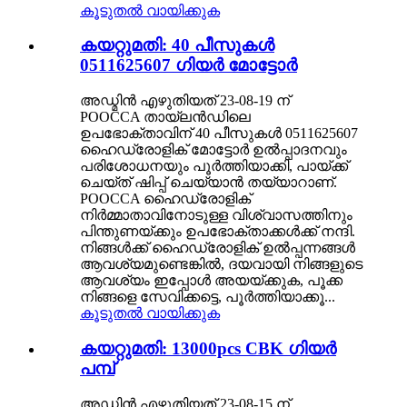
കൂടുതൽ വായിക്കുക
കയറ്റുമതി: 40 പീസുകൾ
0511625607 ഗിയർ മോട്ടോർ
അഡ്മിൻ എഴുതിയത് 23-08-19 ന്
POOCCA തായ്‌ലൻഡിലെ
ഉപഭോക്താവിന് 40 പീസുകൾ 0511625607
ഹൈഡ്രോളിക് മോട്ടോർ ഉൽപ്പാദനവും
പരിശോധനയും പൂർത്തിയാക്കി, പായ്ക്ക്
ചെയ്ത് ഷിപ്പ് ചെയ്യാൻ തയ്യാറാണ്.
POOCCA ഹൈഡ്രോളിക്
നിർമ്മാതാവിനോടുള്ള വിശ്വാസത്തിനും
പിന്തുണയ്ക്കും ഉപഭോക്താക്കൾക്ക് നന്ദി.
നിങ്ങൾക്ക് ഹൈഡ്രോളിക് ഉൽപ്പന്നങ്ങൾ
ആവശ്യമുണ്ടെങ്കിൽ, ദയവായി നിങ്ങളുടെ
ആവശ്യം ഇപ്പോൾ അയയ്ക്കുക, പൂക്ക
നിങ്ങളെ സേവിക്കട്ടെ, പൂർത്തിയാക്കൂ...
കൂടുതൽ വായിക്കുക
കയറ്റുമതി: 13000pcs CBK ഗിയർ
പമ്പ്
അഡ്മിൻ എഴുതിയത് 23-08-15 ന്