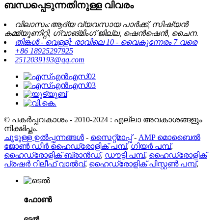
ബന്ധപ്പെടുന്നതിനുള്ള വിവരം
വിലാസം:ആദ്യ വ്യവസായ പാർക്ക്, സിഷ്യൻ
കമ്മ്യൂണിറ്റി, ഗ്വാങ്മിംഗ് ജില്ല, ഷെൻ‌ഷെൻ, ചൈന.
തിങ്കൾ - വെള്ളി: രാവിലെ 10 - വൈകുന്നേരം 7 വരെ
+86 18925297925
2512039193@qq.com
© പകർപ്പവകാശം - 2010-2024 : എല്ലാ അവകാശങ്ങളും
നിക്ഷിപ്തം.
ചൂടുള്ള ഉൽപ്പന്നങ്ങൾ
-
സൈറ്റ്മാപ്പ്
-
AMP മൊബൈൽ
ജോൺ ഡീർ ഹൈഡ്രോളിക് പമ്പ്
,
ഗിയർ പമ്പ്
,
ഹൈഡ്രോളിക് ബ്രാൻഡ്
,
ഡൗട്ടി പമ്പ്
,
ഹൈഡ്രോളിക്
പ്രഷർ റിലീഫ് വാൽവ്
,
ഹൈഡ്രോളിക് പിസ്റ്റൺ പമ്പ്
,
ഫോൺ
ടെൽ