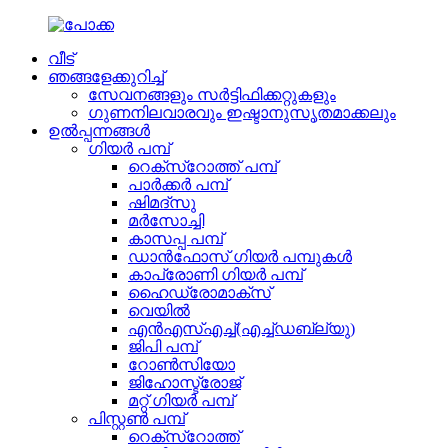
വീട്
ഞങ്ങളേക്കുറിച്ച്
സേവനങ്ങളും സർട്ടിഫിക്കറ്റുകളും
ഗുണനിലവാരവും ഇഷ്ടാനുസൃതമാക്കലും
ഉൽപ്പന്നങ്ങൾ
ഗിയർ പമ്പ്
റെക്സ്‌റോത്ത് പമ്പ്
പാർക്കർ പമ്പ്
ഷിമദ്സു
മർസോച്ചി
കാസപ്പ പമ്പ്
ഡാൻഫോസ് ഗിയർ പമ്പുകൾ
കാപ്രോണി ഗിയർ പമ്പ്
ഹൈഡ്രോമാക്സ്
വെയിൽ
എൻ‌എസ്‌എച്ച്(എച്ച്ഡബ്ല്യു)
ജിപി പമ്പ്
റോൺസിയോ
ജിഹോസ്ട്രോജ്
മറ്റ് ഗിയർ പമ്പ്
പിസ്റ്റൺ പമ്പ്
റെക്സ്റോത്ത്