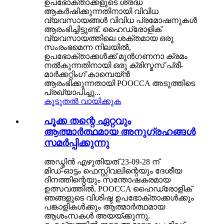
ഉപഭോക്താക്കളുടെ ശ്രദ്ധ
ആകർഷിക്കുന്നതിനായി വിവിധ
വ്യവസായങ്ങൾ വിവിധ പ്രമോഷനുകൾ
ആരംഭിച്ചിട്ടുണ്ട്. ഹൈഡ്രോളിക്
വ്യവസായത്തിലെ ശക്തമായ ഒരു
സംരംഭമെന്ന നിലയിൽ,
ഉപഭോക്താക്കൾക്ക് മുൻഗണനാ ക്രമം
നൽകുന്നതിനായി ഒരു ക്രിസ്മസ് പ്രീ-
മാർക്കറ്റിംഗ് കാമ്പെയ്‌ൻ
ആരംഭിക്കുന്നതായി POOCCA അടുത്തിടെ
പ്രഖ്യാപിച്ചു...
കൂടുതൽ വായിക്കുക
പൂക്ക തന്റെ ഏറ്റവും
ആത്മാർത്ഥമായ അനുഗ്രഹങ്ങൾ
സമർപ്പിക്കുന്നു
അഡ്മിൻ എഴുതിയത് 23-09-28 ന്
മിഡ്-ഓട്ടം ഫെസ്റ്റിവലിന്റെയും ദേശീയ
ദിനത്തിന്റെയും സന്തോഷകരമായ
ഉത്സവത്തിൽ, POOCCA ഹൈഡ്രോളിക്
ഞങ്ങളുടെ വിശിഷ്ട ഉപഭോക്താക്കൾക്കും
പങ്കാളികൾക്കും ആത്മാർത്ഥമായ
ആശംസകൾ അയയ്ക്കുന്നു.