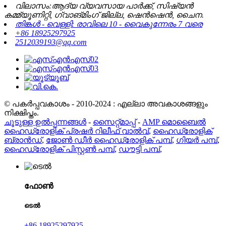
വിലാസം:ആദ്യ വ്യവസായ പാർക്ക്, സിഷ്യൻ
കമ്മ്യൂണിറ്റി, ഗ്വാങ്മിംഗ് ജില്ല, ഷെൻ‌ഷെൻ, ചൈന.
തിങ്കൾ - വെള്ളി: രാവിലെ 10 - വൈകുന്നേരം 7 വരെ
+86 18925297925
2512039193@qq.com
© പകർപ്പവകാശം - 2010-2024 : എല്ലാ അവകാശങ്ങളും
നിക്ഷിപ്തം.
ചൂടുള്ള ഉൽപ്പന്നങ്ങൾ
-
സൈറ്റ്മാപ്പ്
-
AMP മൊബൈൽ
ഹൈഡ്രോളിക് പ്രഷർ റിലീഫ് വാൽവ്
,
ഹൈഡ്രോളിക്
ബ്രാൻഡ്
,
ജോൺ ഡീർ ഹൈഡ്രോളിക് പമ്പ്
,
ഗിയർ പമ്പ്
,
ഹൈഡ്രോളിക് പിസ്റ്റൺ പമ്പ്
,
ഡൗട്ടി പമ്പ്
,
ഫോൺ
ടെൽ
+86 18925297925