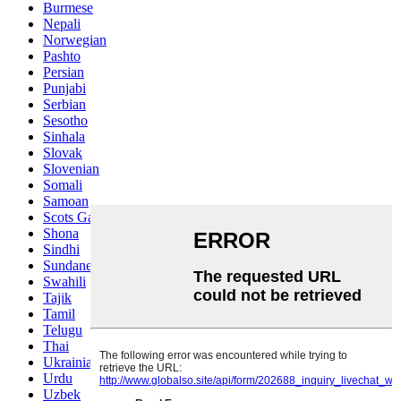
Burmese
Nepali
Norwegian
Pashto
Persian
Punjabi
Serbian
Sesotho
Sinhala
Slovak
Slovenian
Somali
Samoan
Scots Gaelic
Shona
Sindhi
Sundanese
Swahili
Tajik
Tamil
Telugu
Thai
Ukrainian
Urdu
Uzbek