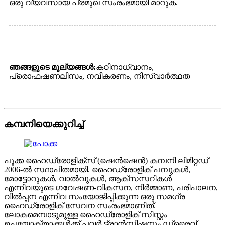
ഒരു വ്യവസായ പ്രമുഖ സംരംഭമായി മാറുക.
ഞങ്ങളുടെ മൂല്യങ്ങൾ:
കഠിനാധ്വാനം,
പ്രൊഫഷണലിസം, നവീകരണം, നിസ്വാർത്ഥത
കമ്പനിയെക്കുറിച്ച്
പൂക്ക ഹൈഡ്രോളിക്സ് (ഷെൻഷെൻ) കമ്പനി ലിമിറ്റഡ്
2006-ൽ സ്ഥാപിതമായി. ഹൈഡ്രോളിക് പമ്പുകൾ,
മോട്ടോറുകൾ, വാൽവുകൾ, ആക്‌സസറികൾ
എന്നിവയുടെ ഗവേഷണ-വികസന, നിർമ്മാണ, പരിപാലന,
വിൽപ്പന എന്നിവ സംയോജിപ്പിക്കുന്ന ഒരു സമഗ്ര
ഹൈഡ്രോളിക് സേവന സംരംഭമാണിത്.
ലോകമെമ്പാടുമുള്ള ഹൈഡ്രോളിക് സിസ്റ്റം
ഉപയോക്താക്കൾക്ക് പവർ ട്രാൻസ്മിഷനും ഡ്രൈവ്