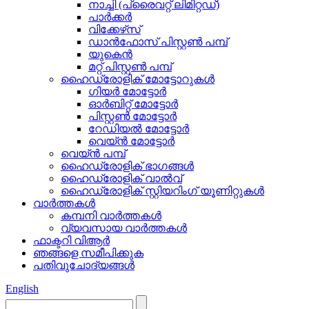
നാച്ചി (പ്രൈവറ്റ് ലിമിറ്റഡ്)
പാർക്കർ
വിക്കേഴ്‌സ്
ഡാൻഫോസ് പിസ്റ്റൺ പമ്പ്
യുകെൻ
മറ്റ് പിസ്റ്റൺ പമ്പ്
ഹൈഡ്രോളിക് മോട്ടോറുകൾ
ഗിയർ മോട്ടോർ
ഓർബിറ്റ് മോട്ടോർ
പിസ്റ്റൺ മോട്ടോർ
റേഡിയൽ മോട്ടോർ
വെയ്ൻ മോട്ടോർ
വെയ്ൻ പമ്പ്
ഹൈഡ്രോളിക് ഭാഗങ്ങൾ
ഹൈഡ്രോളിക് വാൽവ്
ഹൈഡ്രോളിക് സ്റ്റിയറിംഗ് യൂണിറ്റുകൾ
വാർത്തകൾ
കമ്പനി വാർത്തകൾ
വ്യവസായ വാർത്തകൾ
ഫാക്ടറി വിആർ
ഞങ്ങളെ സമീപിക്കുക
പതിവുചോദ്യങ്ങൾ
English