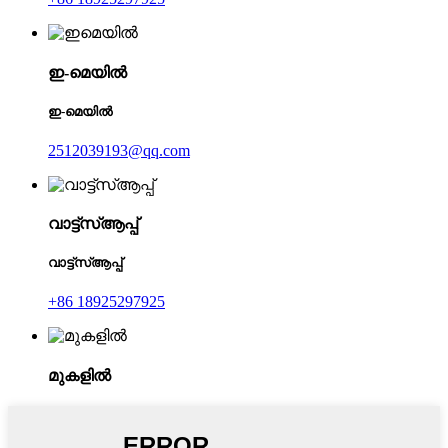
ഇ-മെയിൽ
ഇ-മെയിൽ
2512039193@qq.com
വാട്ട്‌സ്ആപ്പ്
വാട്ട്‌സ്ആപ്പ്
+86 18925297925
മുകളിൽ