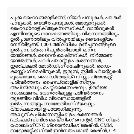
പൂക്ക ഹൈഡ്രോളിക്സ്, ഗിയർ പമ്പുകൾ, പ്ലങ്കർ
പമ്പുകൾ, വെയ്ൻ പമ്പുകൾ, മോട്ടോറുകൾ,
ഹൈഡ്രോളിക് ആക്‌സസറികൾ, വാൽവുകൾ
എന്നിവയുടെ ഗവേഷണത്തിലും വികസനത്തിലും
ഉൽപ്പാദനത്തിലും വിൽപ്പനയിലും വൈദഗ്ദ്ധ്യം
നേടിയിട്ടുണ്ട്. 1,000-ത്തിലധികം ഉൽപ്പന്നങ്ങളുള്ള
ഉൽപ്പന്ന ശ്രേണി പൂർത്തിയായി. ഖനന
യന്ത്രങ്ങൾ, മറൈൻ മെഷിനറികൾ, നിർമ്മാണ
യന്ത്രങ്ങൾ, പവർ പ്ലാന്റ് ഉപകരണങ്ങൾ,
ഇഞ്ചക്ഷൻ മോൾഡിംഗ് മെഷീനുകൾ, ഡൈ-
കാസ്റ്റിംഗ് മെഷീനുകൾ, ഇരുമ്പ്, സ്റ്റീൽ പ്ലാന്റുകൾ
മുതലായവ, ഹൈഡ്രോളിക് സിസ്റ്റം പ്രോജക്റ്റ്
പരിവർത്തനം, ഹൈഡ്രോളിക് സിസ്റ്റം
അപ്‌ഗ്രേഡും ഒപ്റ്റിമൈസേഷനും, ഊർജ്ജ
സംരക്ഷണം, വേഗത്തിലുള്ള പരിവർത്തനം
തുടങ്ങിയ വിവിധ വ്യവസായങ്ങളിൽ
ഉൽപ്പന്നങ്ങളും സാങ്കേതികവിദ്യകളും
വ്യാപകമായി ഉപയോഗിക്കുന്നു.
ആധുനിക പ്രോസസ്സിംഗ് ഉപകരണങ്ങൾ
(ഫ്ലെക്സിബിൾ മെഷീനിംഗ് സെന്റർ, CNC ഗിയർ
ഹോബിംഗ് CNC ഗ്രൈൻഡിംഗ് മെഷീൻ, CMM,
ഓട്ടോമാറ്റിക് ഗിയർ ഇൻസ്പെക്ഷൻ മെഷീൻ, CAT