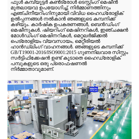
ഫുൾ കമ്പ്യൂട്ടർ കൺട്രോൾ ടെസ്റ്റിംഗ് മെഷീൻ
മുതലായവ) ഉപയോഗിച്ച്, നിർമ്മാണത്തിനും
എഞ്ചിനീയറിംഗിനുമായി വിവിധ ഹൈഡ്രോളിക്
ഉൽപ്പന്നങ്ങൾ നൽകാൻ ഞങ്ങളുടെ കമ്പനിക്ക്
കഴിയും. കാർഷിക ഉപകരണങ്ങൾ, ബെൻഡിംഗ്
മെഷീനുകൾ. ഷിയറിംഗ് മെഷിനറികൾ, ഇഞ്ചക്ഷൻ
മോൾഡിംഗ് മെഷിനറികൾ, മെറ്റലർജിക്കൽ
പെട്രോളിയം വ്യവസായം, മെറ്റീരിയൽ
ഹാൻഡ്ലിംഗ് വാഹനങ്ങൾ. ഞങ്ങളുടെ കമ്പനിക്ക്
GB/T19001-2016/ISO9001:2015 ഗുണനിലവാര സിസ്റ്റം
സർട്ടിഫിക്കേഷൻ ഉണ്ട് കൂടാതെ ഹൈഡ്രോളിക്
പമ്പുകളുടെ ഒരു പ്രൊഫഷണൽ
നിർമ്മാതാവുമാണ്.