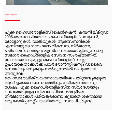
ഞങ്ങള്‍ ആരാണ്
പൂക്ക ഹൈഡ്രോളിക്സ് (ഷെൻഷെൻ) കമ്പനി ലിമിറ്റഡ്
2006-ൽ സ്ഥാപിതമായി. ഹൈഡ്രോളിക് പമ്പുകൾ,
മോട്ടോറുകൾ, വാൽവുകൾ, ആക്‌സസറികൾ
എന്നിവയുടെ ഗവേഷണ-വികസന, നിർമ്മാണ,
പരിപാലന, വിൽപ്പന എന്നിവ സംയോജിപ്പിക്കുന്ന ഒരു
സമഗ്ര ഹൈഡ്രോളിക് സേവന സംരംഭമാണിത്.
ലോകമെമ്പാടുമുള്ള ഹൈഡ്രോളിക് സിസ്റ്റം
ഉപയോക്താക്കൾക്ക് പവർ ട്രാൻസ്മിഷനും ഡ്രൈവ്
സൊല്യൂഷനുകളും നൽകുന്നതിൽ വിപുലമായ
അനുഭവം.
ഹൈഡ്രോളിക് വ്യവസായത്തിലെ പതിറ്റാണ്ടുകളുടെ
തുടർച്ചയായ വികസനത്തിനും നവീകരണത്തിനും
ശേഷം, പൂക്ക ഹൈഡ്രോളിക്‌സിന് സ്വദേശത്തും
വിദേശത്തുമുള്ള നിരവധി പ്രദേശങ്ങളിലെ
നിർമ്മാതാക്കൾ പ്രിയങ്കരരാണ്, കൂടാതെ ശക്തമായ
ഒരു കോർപ്പറേറ്റ് പങ്കാളിത്തവും സ്ഥാപിച്ചിട്ടുണ്ട്.