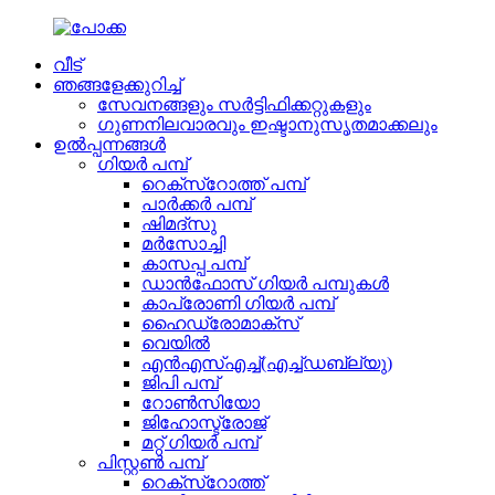
വീട്
ഞങ്ങളേക്കുറിച്ച്
സേവനങ്ങളും സർട്ടിഫിക്കറ്റുകളും
ഗുണനിലവാരവും ഇഷ്ടാനുസൃതമാക്കലും
ഉൽപ്പന്നങ്ങൾ
ഗിയർ പമ്പ്
റെക്സ്‌റോത്ത് പമ്പ്
പാർക്കർ പമ്പ്
ഷിമദ്സു
മർസോച്ചി
കാസപ്പ പമ്പ്
ഡാൻഫോസ് ഗിയർ പമ്പുകൾ
കാപ്രോണി ഗിയർ പമ്പ്
ഹൈഡ്രോമാക്സ്
വെയിൽ
എൻ‌എസ്‌എച്ച്(എച്ച്ഡബ്ല്യു)
ജിപി പമ്പ്
റോൺസിയോ
ജിഹോസ്ട്രോജ്
മറ്റ് ഗിയർ പമ്പ്
പിസ്റ്റൺ പമ്പ്
റെക്സ്റോത്ത്